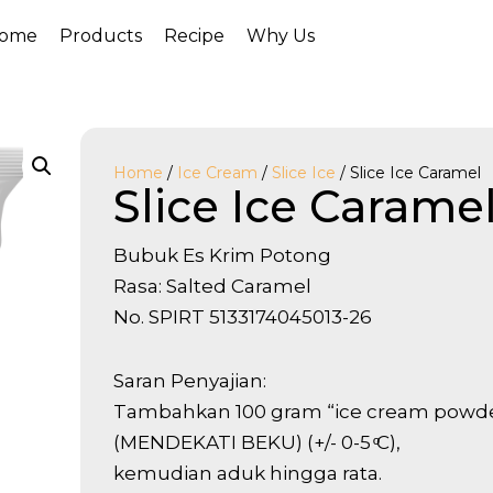
ome
Products
Recipe
Why Us
Home
/
Ice Cream
/
Slice Ice
/ Slice Ice Caramel
Slice Ice Carame
Bubuk Es Krim Potong
Rasa: Salted Caramel
No. SPIRT 5133174045013-26
Saran Penyajian:
Tambahkan 100 gram “ice cream powde
(MENDEKATI BEKU) (+/- 0-5 ͦC),
kemudian aduk hingga rata.