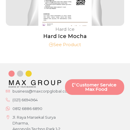
Hard Ice
Hard Ice Mocha
See Product
Customer Service
Max Food
business@maxcorpglobal.com
(021) 6694964
0812 6886 6890
Jl. Raya Marsekal Surya
Dharma,
Aeropolis Techno Park 1-2