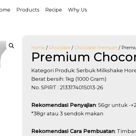
ome
Products
Recipe
Why Us
Home
/
Chocolate
/
Chocolate Premium
/ Premi
Premium Choco
Kategori Produk: Serbuk Milkshake Hor
Berat bersih: 1kg (1000 Gram)
No. SPIRT : 2133174015013-26
Rekomendasi Penyajian
: 56gr untuk -+
*38gr atau 3 sendok makan
Rekomendasi Cara Pembuatan
: Timba