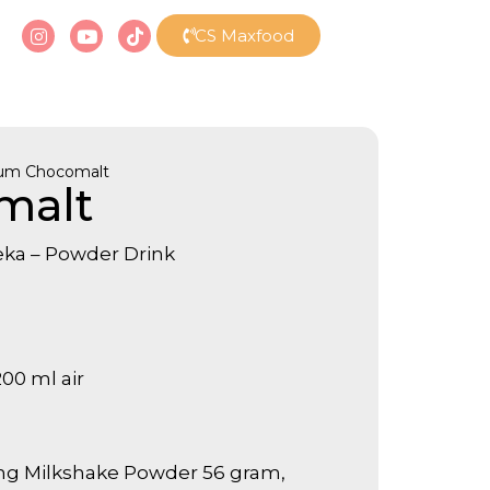
CS Maxfood
um Chocomalt
malt
eka – Powder Drink
200 ml air
ng Milkshake Powder 56 gram,