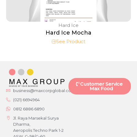
Hard Ice
Hard Ice Mocha
See Product
Customer Service
Max Food
business@maxcorpglobal.com
(021) 6694964
0812 6886 6890
Jl. Raya Marsekal Surya
Dharma,
Aeropolis Techno Park 1-2
ASW, G-58/G-60,