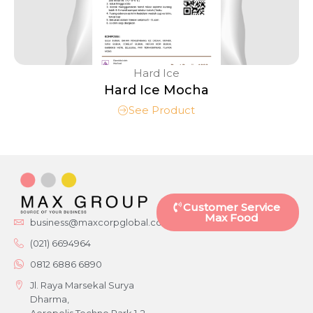
Hard Ice
Hard Ice Mocha
See Product
Customer Service
Max Food
business@maxcorpglobal.com
(021) 6694964
0812 6886 6890
Jl. Raya Marsekal Surya
Dharma,
Aeropolis Techno Park 1-2