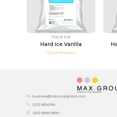
Hard Ice
Hard Ice Vanilla
Ha
See Product
business@maxcorpglobal.com
(021) 6694964
0812 6886 6890